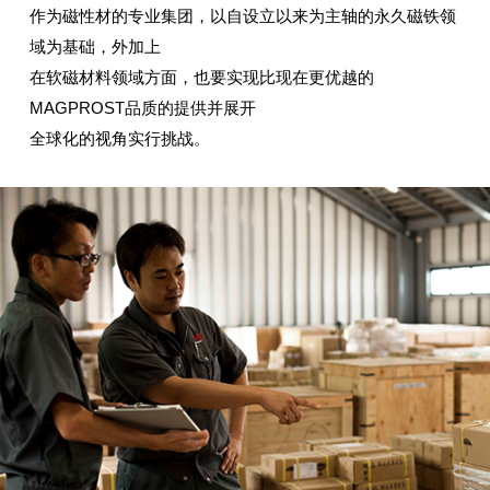
作为磁性材的专业集团，以自设立以来为主轴的永久磁铁领
域为基础，外加上
在软磁材料领域方面，也要实现比现在更优越的
MAGPROST品质的提供并展开
全球化的视角实行挑战。