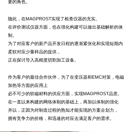
要的角色。
随此，在MAGPROST实现了检查仪器的充实。
在评价测试仪器方面，也在强化构建可以做出基础解析的体
制。
为了对应客户的新产品开发日程的逐渐紧张化和实现短期内
柔软对应少量样品的提供，
正在探讨导入高精度切割加工设备。
作为客户的最佳合作伙伴，为了在变压器和EMC对策，电磁
加热等方面的应用上
必不可少的软磁材料的供应方面，实现MAGPROST品质。
在一直以来构建的网络体制的基础上，再加以体制的强化
并以，正因为对制造过程的熟知才能实现的方案企划力，
拥有竞争力的价格，和迅速的对应去满足客户的需求。