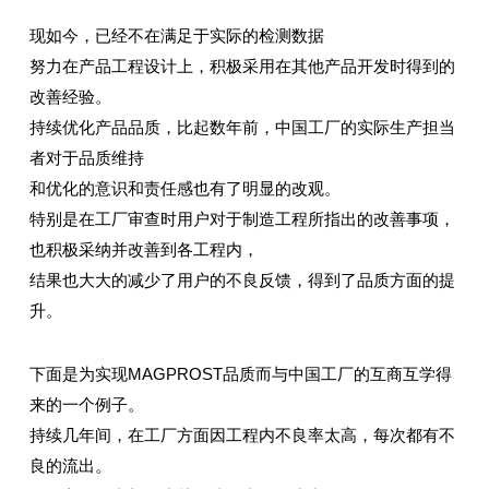
现如今，已经不在满足于实际的检测数据
努力在产品工程设计上，积极采用在其他产品开发时得到的
改善经验。
持续优化产品品质，比起数年前，中国工厂的实际生产担当
者对于品质维持
和优化的意识和责任感也有了明显的改观。
特别是在工厂审查时用户对于制造工程所指出的改善事项，
也积极采纳并改善到各工程内，
结果也大大的减少了用户的不良反馈，得到了品质方面的提
升。
下面是为实现MAGPROST品质而与中国工厂的互商互学得
来的一个例子。
持续几年间，在工厂方面因工程内不良率太高，每次都有不
良的流出。