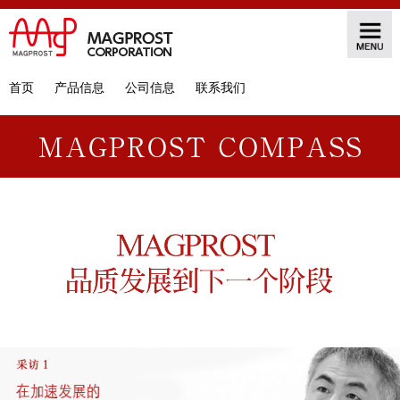
首页
产品信息
公司信息
联系我们