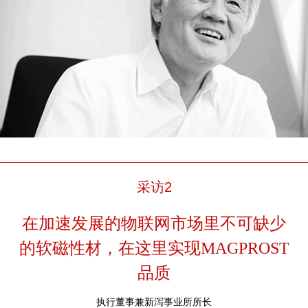
采访2
在加速发展的物联网市场里不可缺少
的软磁性材，在这里实现MAGPROST
品质
执行董事兼新泻事业所所长