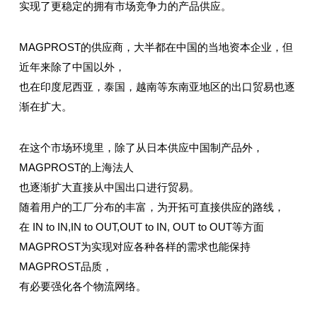
实现了更稳定的拥有市场竞争力的产品供应。
MAGPROST的供应商，大半都在中国的当地资本企业，但
近年来除了中国以外，
也在印度尼西亚，泰国，越南等东南亚地区的出口贸易也逐
渐在扩大。
在这个市场环境里，除了从日本供应中国制产品外，
MAGPROST的上海法人
也逐渐扩大直接从中国出口进行贸易。
随着用户的工厂分布的丰富，为开拓可直接供应的路线，
在 IN to IN,IN to OUT,OUT to IN, OUT to OUT等方面
MAGPROST为实现对应各种各样的需求也能保持
MAGPROST品质，
有必要强化各个物流网络。