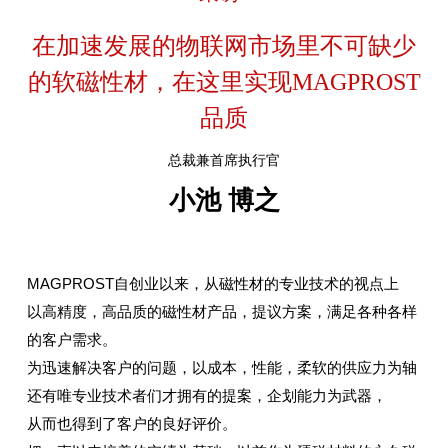
在加速发展的物联网市场里不可缺少
的软磁性材，在这里实现MAGPROST
品质
总裁兼首席执行官
小池 博之
MAGPROST自创业以来，从磁性材的专业技术的视点上
以高精度，高品质的磁性材产品，提议方案，满足各种各样
的客户需求。
为迅速解决客户的问题，以成本，性能，柔软的供应力为轴
还有唯专业技术者们才拥有的提案，企划能力为武器，
从而也得到了客户的良好评价。